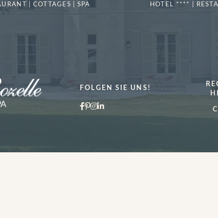
AURANT | COTTAGES | SPA
HOTEL **** | REST
MEHR
ERFAHREN
RE
FOLGEN SIE UNS!
H
C