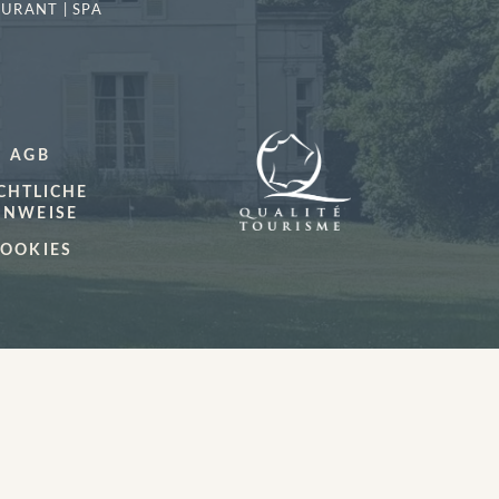
AURANT | SPA
MEHR
ERFAHREN
AGB
CHTLICHE
INWEISE
OOKIES