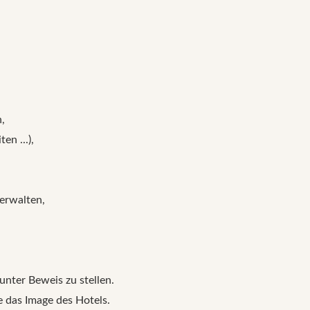
,
n ...),
verwalten,
nter Beweis zu stellen.
ie das Image des Hotels.