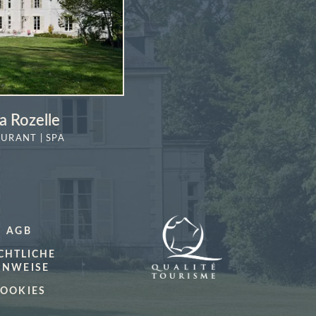
a Rozelle
AURANT | SPA
MEHR
ERFAHREN
AGB
CHTLICHE
INWEISE
OOKIES