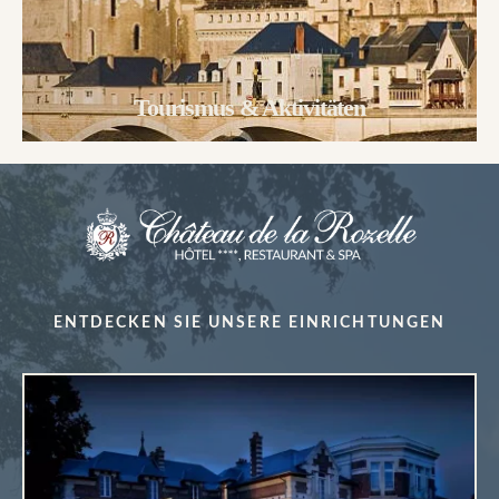
Menütyp (nur Mittagessen)
Eine besondere Anmerkung?
Tourismus & Aktivitäten
Besondere Anmerkungen (Allergien)?
ENTDECKEN SIE UNSERE EINRICHTUNGEN
BESTÄTIGEN
BESTÄTIGEN
*
Obligatorische Felder