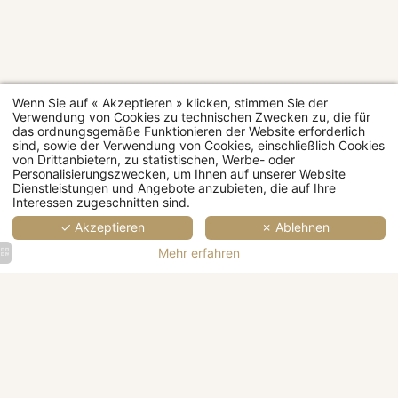
Zimmerkategorien
MEHR
MEHR
MEHR
MEHR
ME
M
ERFAHREN
ERFAHREN
ERFAHREN
ERFAHR
ERFA
ERF
E
Wenn Sie auf « Akzeptieren » klicken, stimmen Sie der
Verwendung von Cookies zu technischen Zwecken zu, die für
das ordnungsgemäße Funktionieren der Website erforderlich
Restaurant
sind, sowie der Verwendung von Cookies, einschließlich Cookies
von Drittanbietern, zu statistischen, Werbe- oder
Personalisierungszwecken, um Ihnen auf unserer Website
Spa
Dienstleistungen und Angebote anzubieten, die auf Ihre
Interessen zugeschnitten sind.
Veranstaltungen
✓ Akzeptieren
✗ Ablehnen
Mehr erfahren
Hochzeiten
Firmenevents
&
& Seminare
Empfänge