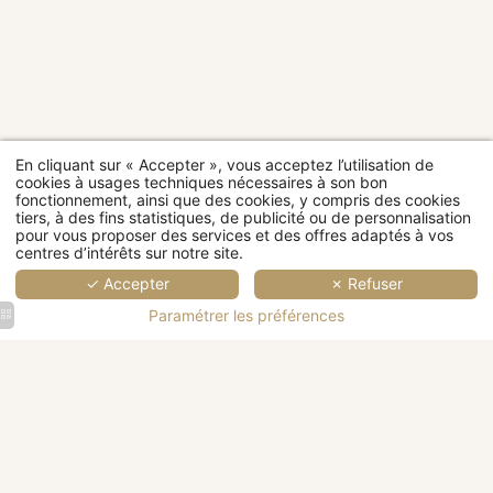
Catégories
de
EN
EN
EN
EN
EN
E
chambres
SAVOIR
SAVOIR
SAVOIR
SAVOIR
SAVOI
SAV
S
PLUS
PLUS
PLUS
PLUS
PLUS
PL
En cliquant sur « Accepter », vous acceptez l’utilisation de
cookies à usages techniques nécessaires à son bon
fonctionnement, ainsi que des cookies, y compris des cookies
Restaurant
tiers, à des fins statistiques, de publicité ou de personnalisation
pour vous proposer des services et des offres adaptés à vos
centres d’intérêts sur notre site.
Bien-être
✓ Accepter
✗ Refuser
Évènement
Événement
Paramétrer les préférences
d'entreprise
Mariage
&
&
Château
Vue
Séminaire
Réception
historique
extérieure
Salle de
Salle de
Salle à
avec
d'un
réunion
réunion
manger