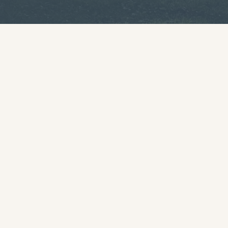
Type de Menu (déjeuner uniquement)
Une remarque particulière ?
Une remarque particulière (allergie) ?
VALIDER
*
Champs obligatoires