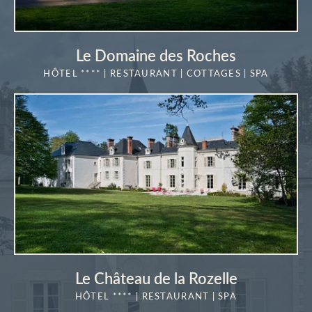
Le Domaine des Roches
HÔTEL **** | RESTAURANT | COTTAGES | SPA
EN SAVOIR
PLUS
"La Vérrière"
Réserver une table à
Le Château de la Rozelle
HÔTEL **** | RESTAURANT | SPA
*
Nom
: