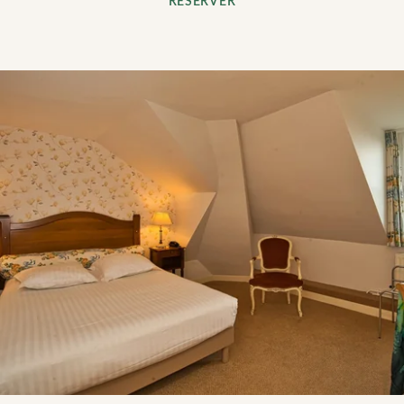
RÉSERVER
*
Nombre de personnes
*
À quel moment souhaitez-vous réserver ?
Type de Menu (déjeuner uniquement)
Une remarque particulière ?
Une remarque particulière (allergie) ?
VALIDER