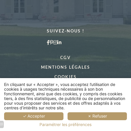
2
2
2
4
2
2
3
3
EN SAVOIR
personnes
personnes
personnes
personnes
personnes
personnes
personnes
personne
Chambres
PLUS
28 m²
20 m²
24 m²
30 m²
14 m²
18 m²
20 m²
24 m²
SUIVEZ-NOUS !
Catégories
de
EN
EN
EN
EN
EN
E
CGV
chambres
SAVOIR
SAVOIR
SAVOIR
SAVOIR
SAVOI
SAV
S
MENTIONS LÉGALES
PLUS
PLUS
PLUS
PLUS
PLUS
PL
COOKIES
En cliquant sur « Accepter », vous acceptez l’utilisation de
cookies à usages techniques nécessaires à son bon
fonctionnement, ainsi que des cookies, y compris des cookies
Restaurant
tiers, à des fins statistiques, de publicité ou de personnalisation
pour vous proposer des services et des offres adaptés à vos
centres d’intérêts sur notre site.
Bien-être
✓ Accepter
✗ Refuser
Évènement
Événement
Paramétrer les préférences