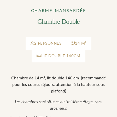
CHARME-MANSARDÉE
*
Champs obligatoires
Chambre Double
VALIDER
OU BIEN RÉSERVER PAR TÉLÉPHONE !
*
Champs obligatoires
2 PERSONNES
14 M²
NOUS APPELER
OU BIEN RÉSERVER PAR TÉLÉPHONE !
LIT DOUBLE 140CM
NOUS APPELER
Chambre de 14 m², lit double 140 cm (recommandé
pour les courts séjours, attention à la hauteur sous
plafond)
Les chambres sont situées au troisième étage, sans
ascenseur.