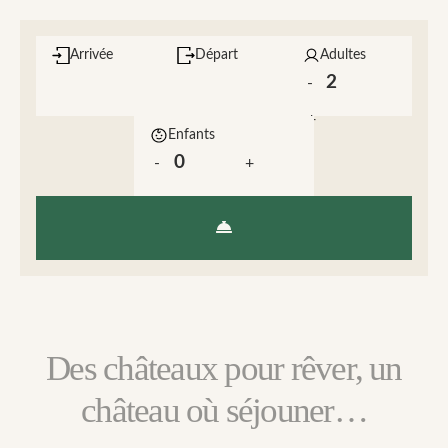
Arrivée
Départ
Adultes
-
+
Enfants
-
+
Des châteaux pour rêver, un
château où séjouner…