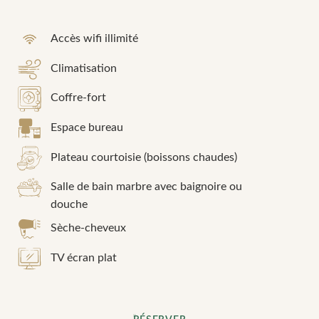
Réserver une table à
Accès wifi illimité
*
Nom
:
Réserver un soin
Climatisation
Coffre-fort
*
*
Mobile
:
Nom
:
Espace bureau
Plateau courtoisie (boissons chaudes)
*
*
Date d'arrivée
:
Prénom
:
Salle de bain marbre avec baignoire ou
douche
Sèche-cheveux
*
Mobile
:
*
Email
:
TV écran plat
*
Date :
*
Votre souhait de créneau