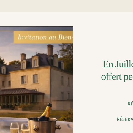
En Juill
offert p
R
RÉSERV