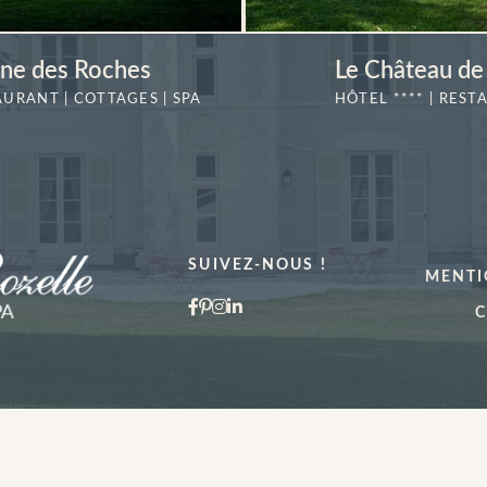
ne des Roches
Le Château de 
AURANT | COTTAGES | SPA
HÔTEL **** | REST
EN SAVOIR
PLUS
SUIVEZ-NOUS !
MENTI
C