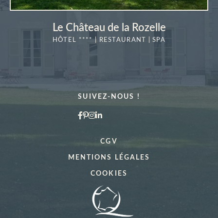
Le Château de la Rozelle
HÔTEL **** | RESTAURANT | SPA
EN SAVOIR
PLUS
SUIVEZ-NOUS !
CGV
MENTIONS LÉGALES
COOKIES
"La Vérrière"
Réserver une table à
*
Nom
: