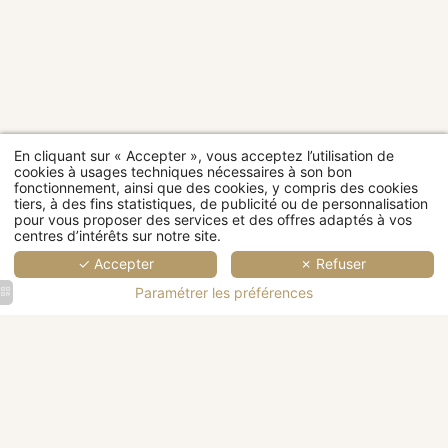
Catégories
de
EN
EN
EN
EN
EN
E
chambres
SAVOIR
SAVOIR
SAVOIR
SAVOIR
SAVOI
SAV
S
PLUS
PLUS
PLUS
PLUS
PLUS
PL
En cliquant sur « Accepter », vous acceptez l’utilisation de
cookies à usages techniques nécessaires à son bon
fonctionnement, ainsi que des cookies, y compris des cookies
Restaurant
tiers, à des fins statistiques, de publicité ou de personnalisation
pour vous proposer des services et des offres adaptés à vos
centres d’intérêts sur notre site.
Bien-être
✓ Accepter
✗ Refuser
Évènement
Événement
Paramétrer les préférences
d'entreprise
Mariage
&
&
Séminaire
Réception
Château
Un
Sculpture
Château
entouré
grand